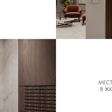
МЕС
В Ж