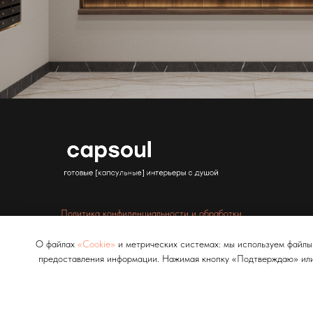
Политика конфиденциальности и обработки
персональных данных
О файлах
«Cookie»
и метрических системах: мы используем файлы 
ИП Кладова Алевтина Сергеевна
ОГРНИП 323547600049343
предоставления информации. Нажимая кнопку «Подтверждаю» или
ИНН 421816485059
info@capsoul-desig
n.ru
+7 995 571 59 90