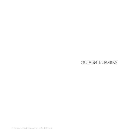
ОСТАВИТЬ ЗАЯВКУ
ТА ОБЩЕГО ПОЛЬЗОВАНИЯ
В ЖК ПАСКАЛЬ
Закаменский р-н
Новосибирск, 2025 г.