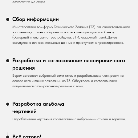
заключения договора.
Сбор информации
Мы отправляем вам форму Технического Задания (ТЗ) для самостоятельного
заполнения, а также собираем от вас всю информацию по объекту
(обмерный план, план от застройщика, БТИ, кладочный план). Далее
скрупулезно изучаем исходные данные и приступаем к проектированию.
Разработка и согласование планировочного
решения
Берем за основу выбранный вами стиль и разрабатываем планировку на
основе него и ваших пожеланий из ТЗ. Обсуждаем и согласовываем
получившееся планировочное решение с вами.
Разработка альбома
чертежей
Разрабатываем чертежи в соответствии с выбранными стилем и тарифом.
Всё готово!