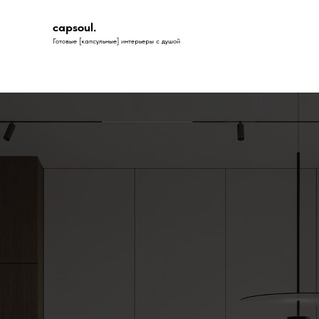
capsoul.
Готовые [капсульные] интерьеры с душой